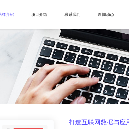
品牌介绍
项目介绍
联系我们
新闻动态
打造互联网数据与应