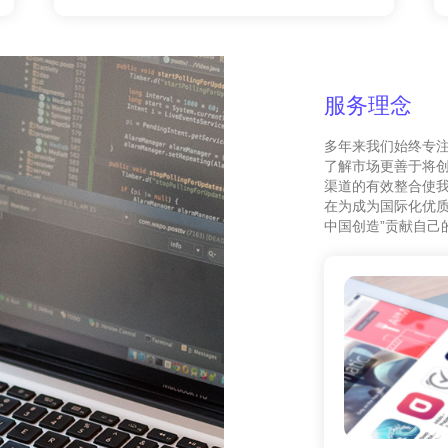
服务理念
多年来我们始终专
了解市场更善于将
渠道的有效整合使我
在为成为国际化优质
中国创造”贡献自己