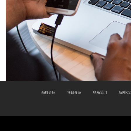
品牌介绍
项目介绍
联系我们
新闻动