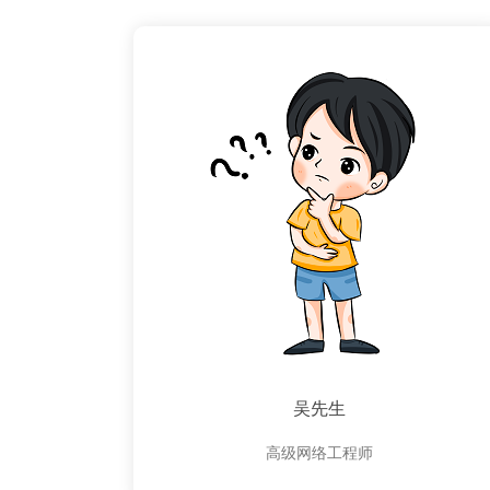
吴先生
高级网络工程师