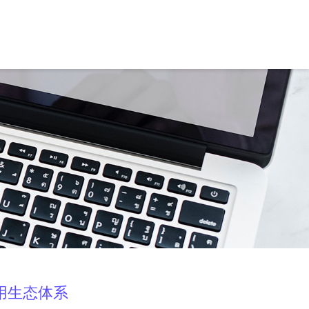
用生态体系